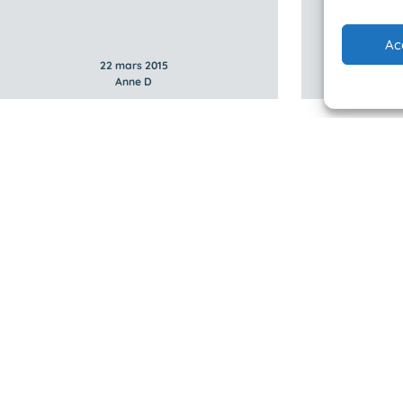
Ac
22 mars 2015
Anne D
 Planète Mer
Mentions légales
BioLit
Politique de confidentialité
d'observation
© 2023/2025 Planète Mer
Développé par
HUPP
u programme