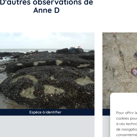
D'autres observations de
Anne D
Espèce à identifier
Pour offrir 
cookies pour
à ces techn
de navigatio
consentement