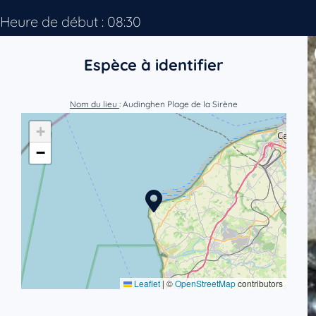
Heure de début : 08:30
Espèce à identifier
Nom du lieu
: Audinghen Plage de la Sirène
+
−
Leaflet
|
©
OpenStreetMap
contributors