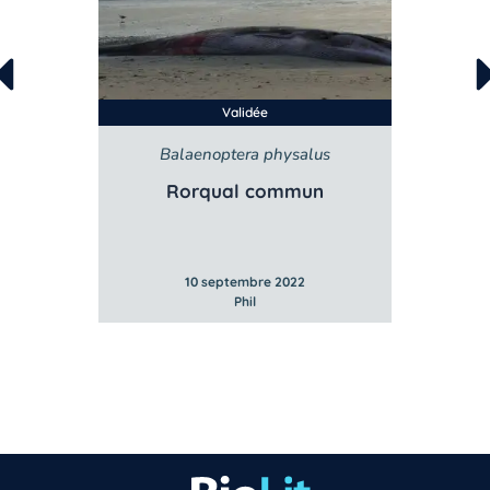
Validée
Balaenoptera physalus
B
e
Rorqual commun
10 septembre 2022
Phil