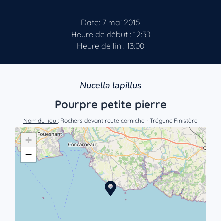
Date: 7 mai 2015
Heure de début : 12:30
Heure de fin : 13:00
Nucella lapillus
Pourpre petite pierre
Nom du lieu
: Rochers devant route corniche - Trégunc Finistère
+
−