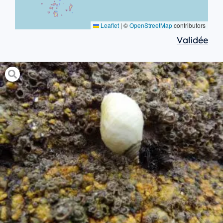
Leaflet
|
©
OpenStreetMap
contributors
Validée