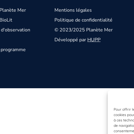
 Planète Mer
Mentions légales
BioLit
Politique de confidentialité
d'observation
© 2023/2025 Planète Mer
Développé par
HUPP
u programme
Pour offrir 
cookies pour
à ces techn
de navigatio
consentement