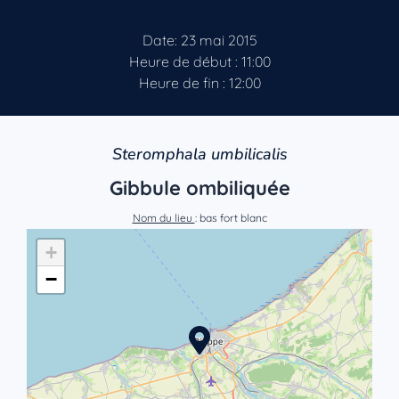
Date: 23 mai 2015
Heure de début : 11:00
Heure de fin : 12:00
Steromphala umbilicalis
Gibbule ombiliquée
Nom du lieu
: bas fort blanc
+
−