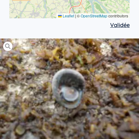
Leaflet
|
©
OpenStreetMap
contributors
Validée