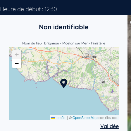
Heure de début : 12:30
Non identifiable
Nom du lieu
: Brigneau - Moelan sur Mer - Finistère
+
−
Leaflet
|
©
OpenStreetMap
contributors
Validée