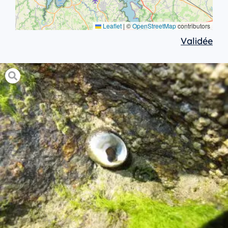
Leaflet
|
©
OpenStreetMap
contributors
Validée