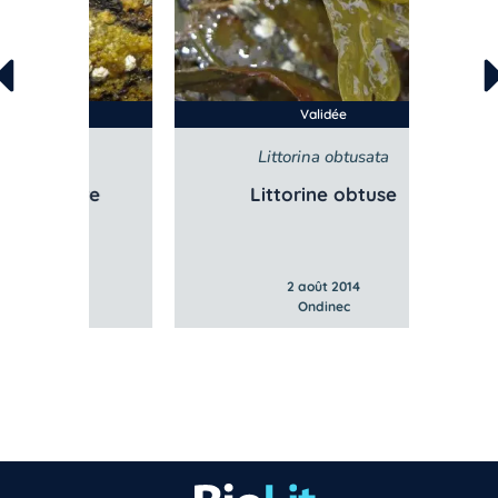
Validée
Littorina obtusata
rre
Littorine obtuse
Li
2 août 2014
Ondinec