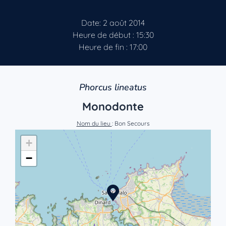
Date: 2 août 2014
Heure de début : 15:30
Heure de fin : 17:00
Phorcus lineatus
Monodonte
Nom du lieu
: Bon Secours
+
−