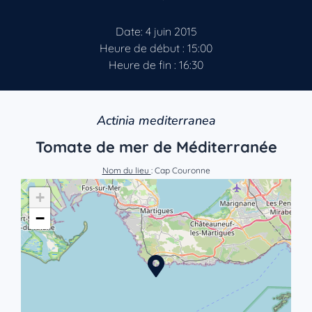
Date: 4 juin 2015
Heure de début : 15:00
Heure de fin : 16:30
Actinia mediterranea
Tomate de mer de Méditerranée
Nom du lieu
: Cap Couronne
+
−