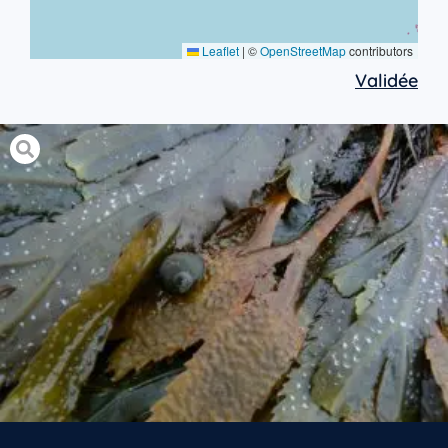
Leaflet
|
©
OpenStreetMap
contributors
Validée