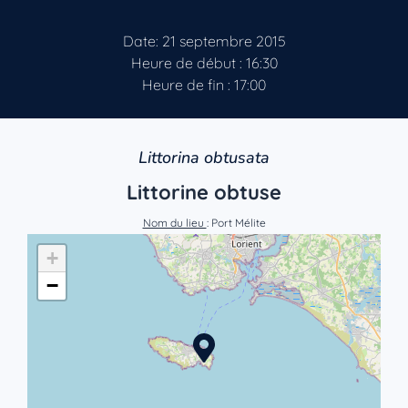
Date: 21 septembre 2015
Heure de début : 16:30
Heure de fin : 17:00
Littorina obtusata
Littorine obtuse
Nom du lieu
: Port Mélite
+
−