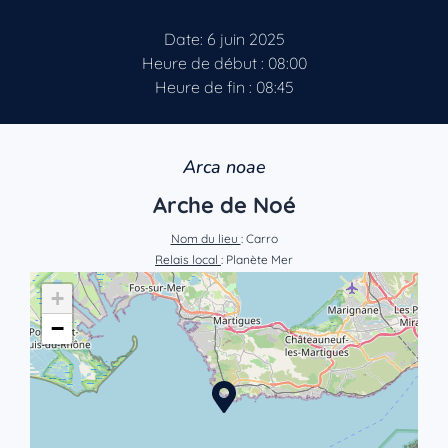
Date: 6 juin 2025
Heure de début : 08:00
Heure de fin : 08:45
Arca noae
Arche de Noé
Nom du lieu
: Carro
Relais local
: Planète Mer
+
−