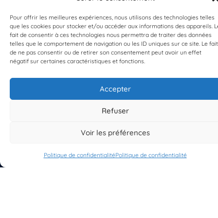
Pour offrir les meilleures expériences, nous utilisons des technologies telles
que les cookies pour stocker et/ou accéder aux informations des appareils. L
fait de consentir à ces technologies nous permettra de traiter des données
telles que le comportement de navigation ou les ID uniques sur ce site. Le fait
de ne pas consentir ou de retirer son consentement peut avoir un effet
EST UN PROGRAMME DE  
négatif sur certaines caractéristiques et fonctions.
Accepter
Refuser
S'INSCRIRE À LA NEWSLETTER
Voir les préférences
PLANÈTE MER
Politique de confidentialité
Politique de confidentialité
À propos de Planète Mer