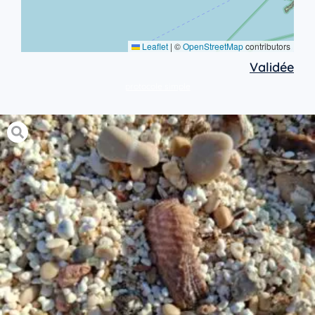
Leaflet
|
©
OpenStreetMap
contributors
Validée
protocole simple