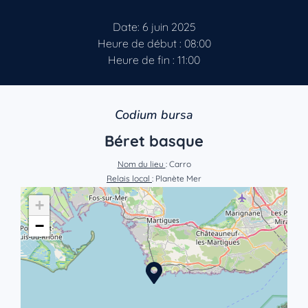
Date: 6 juin 2025
Heure de début : 08:00
Heure de fin : 11:00
Codium bursa
Béret basque
Nom du lieu
: Carro
Relais local
: Planète Mer
+
−