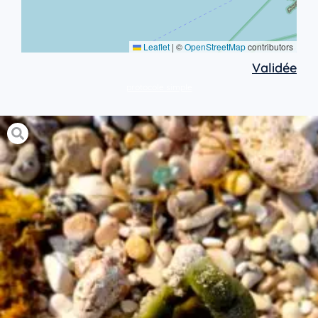
Leaflet
|
©
OpenStreetMap
contributors
Validée
protocole simple