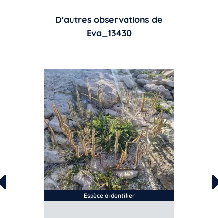
D'autres observations de
Eva_13430
Espèce à identifier
a