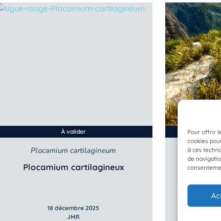
À valider
Pour offrir 
cookies pour
Plocamium cartilagineum
Di
à ces techn
de navigatio
Plocamium cartilagineux
consentement
Ac
18 décembre 2025
JMR