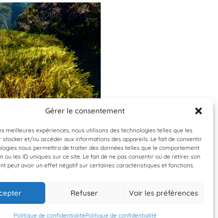
Gérer le consentement
À valider
À valider
les meilleures expériences, nous utilisons des technologies telles que les
 stocker et/ou accéder aux informations des appareils. Le fait de consentir
ctyota dichotoma
Acanthocardia tuberc
ologies nous permettra de traiter des données telles que le comportement
n ou les ID uniques sur ce site. Le fait de ne pas consentir ou de retirer son
Dictyote
Bucarde tuberc
 peut avoir un effet négatif sur certaines caractéristiques et fonctions.
cepter
Refuser
Voir les préférences
18 décembre 2025
25 octobre 2025
JMR
JMR
Politique de confidentialité
Politique de confidentialité