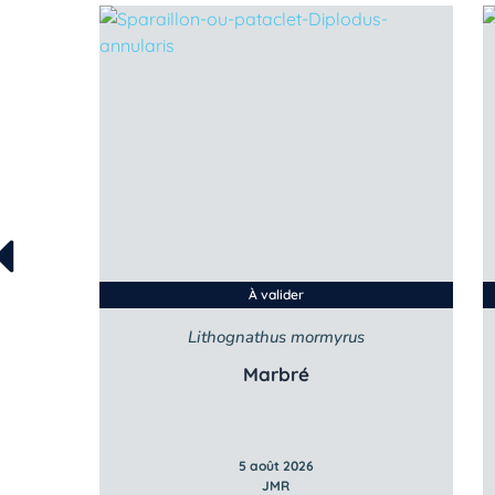
À valider
Lithognathus mormyrus
Marbré
5 août 2026
JMR