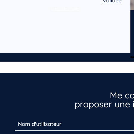
Validée
protocole simple
Me co
proposer une i