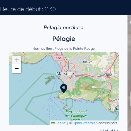
Heure de début : 11:30
Pelagia noctiluca
Pélagie
Nom du lieu
: Plage de la Pointe Rouge
+
−
Leaflet
|
©
OpenStreetMap
contributors