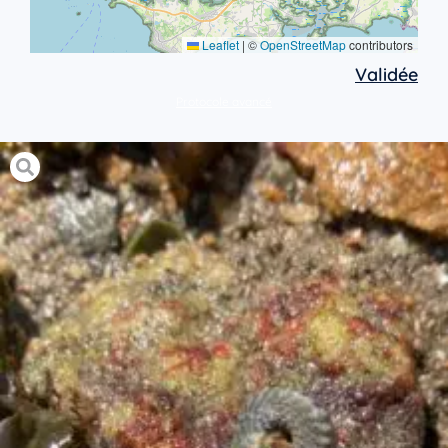
Leaflet
|
©
OpenStreetMap
contributors
Validée
Protocole avancé