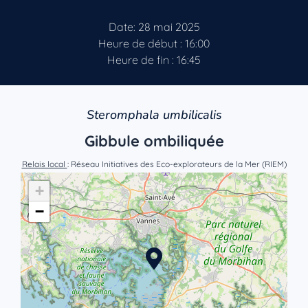
Date: 28 mai 2025
Heure de début : 16:00
Heure de fin : 16:45
Steromphala umbilicalis
Gibbule ombiliquée
Relais local
: Réseau Initiatives des Eco-explorateurs de la Mer (RIEM)
+
−