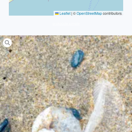
Leaflet
|
©
OpenStreetMap
contributors
protocole simple