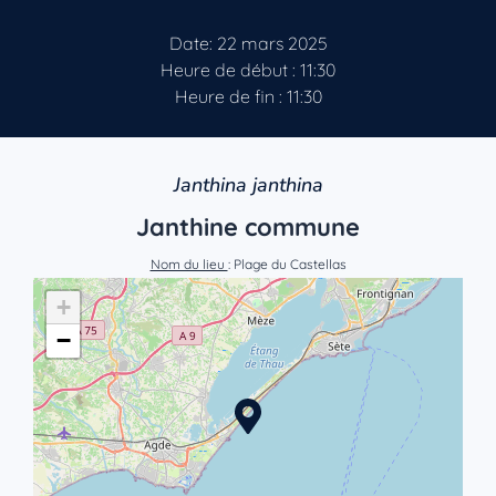
Date: 22 mars 2025
Heure de début : 11:30
Heure de fin : 11:30
Janthina janthina
Janthine commune
Nom du lieu
: Plage du Castellas
+
−