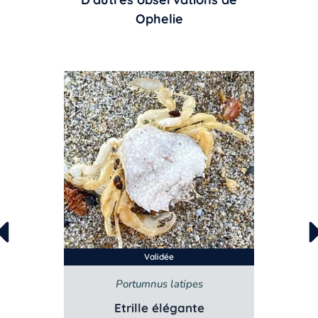
Ophelie
Validée
a
Portumnus latipes
se
Etrille élégante