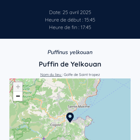
Date: 25 avril 2025
Heure de début : 15:45
Heure de fin : 17:45
Puffinus yelkouan
Puffin de Yelkouan
Nom du lieu
: Golfe de Saint tropez
+
−