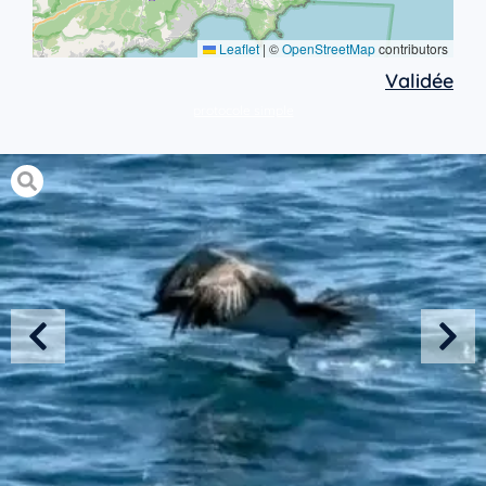
Leaflet
|
©
OpenStreetMap
contributors
Validée
protocole simple