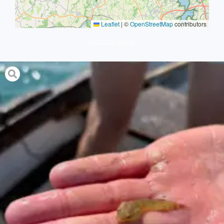
Leaflet
|
©
OpenStreetMap
contributors
protocole simple