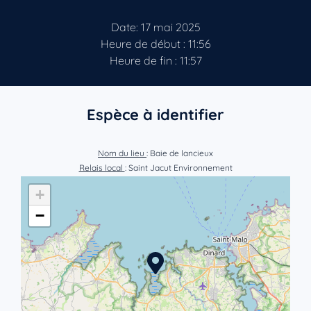
Date: 17 mai 2025
Heure de début : 11:56
Heure de fin : 11:57
Espèce à identifier
Nom du lieu
: Baie de lancieux
Relais local
: Saint Jacut Environnement
+
−