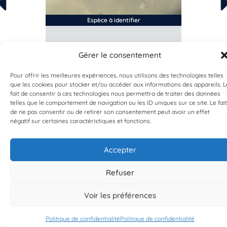
Espèce à identifier
la
S
Gérer le consentement
ssette
Capsu
Pour offrir les meilleures expériences, nous utilisons des technologies telles
que les cookies pour stocker et/ou accéder aux informations des appareils. L
fait de consentir à ces technologies nous permettra de traiter des données
18 avril 2026
telles que le comportement de navigation ou les ID uniques sur ce site. Le fait
LaeStj
de ne pas consentir ou de retirer son consentement peut avoir un effet
négatif sur certaines caractéristiques et fonctions.
Accepter
Refuser
Voir les préférences
Politique de confidentialité
Politique de confidentialité
EST UN PROGRAMME DE  