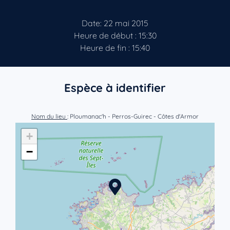
Date: 22 mai 2015
Heure de début : 15:30
Heure de fin : 15:40
Espèce à identifier
Nom du lieu
: Ploumanac'h - Perros-Guirec - Côtes d'Armor
+
−