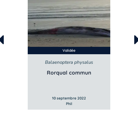
Validée
Balaenoptera physalus
B
e
Rorqual commun
10 septembre 2022
Phil