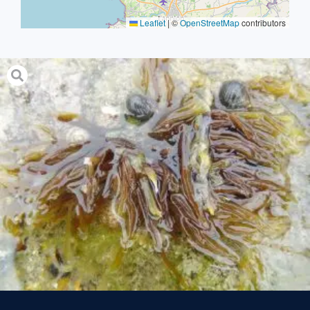
Leaflet
|
©
OpenStreetMap
contributors