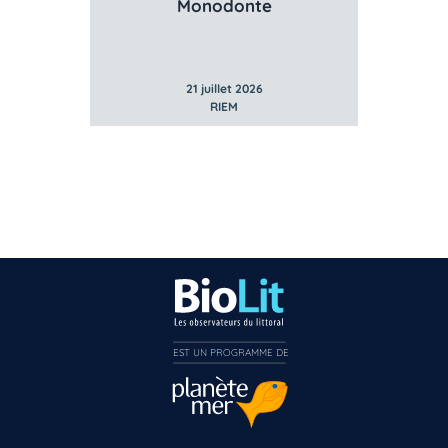
Monodonte
Bigorn
21 juillet 2026
21 juillet 
RIEM
RIEM
EST UN PROGRAMME DE  