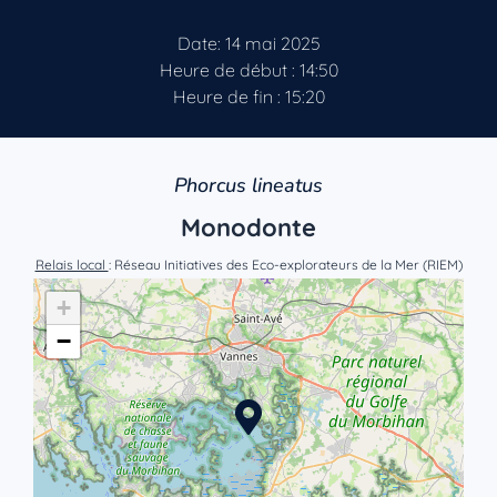
Date: 14 mai 2025
Heure de début : 14:50
Heure de fin : 15:20
Phorcus lineatus
Monodonte
Relais local
: Réseau Initiatives des Eco-explorateurs de la Mer (RIEM)
+
−