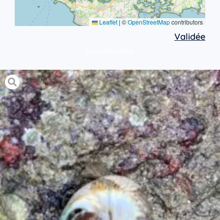
Leaflet
|
©
OpenStreetMap
contributors
Validée
Protocole avancé