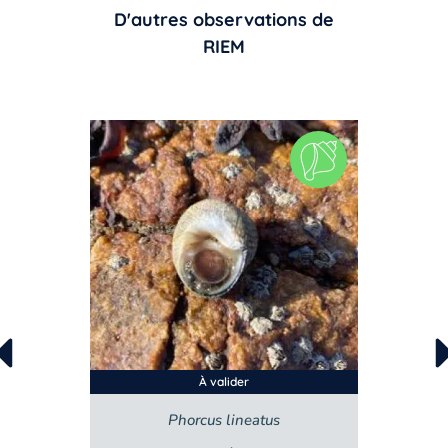
D'autres observations de
RIEM
À valider
À valide
Phorcus lineatus
Littorina li