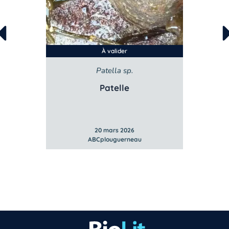
À valider
sata
Patella sp.
Lit
bstuse
Patelle
Litto
20 mars 2026
ABCplouguerneau