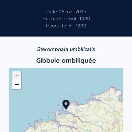
Date: 26 avril 2025
Heure de début : 10:30
Heure de fin : 12:30
Steromphala umbilicalis
Gibbule ombiliquée
+
−