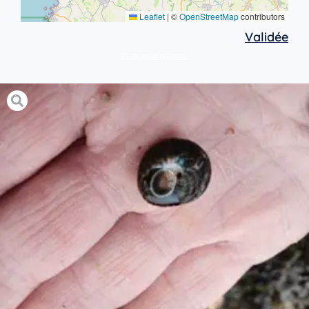
Leaflet
|
©
OpenStreetMap
contributors
Validée
Protocole avancé