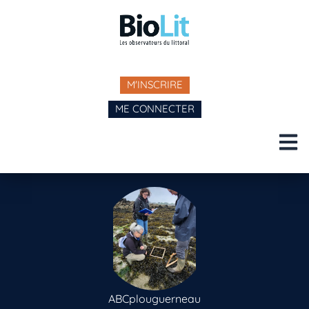
M'INSCRIRE
ME CONNECTER
ABCplouguerneau