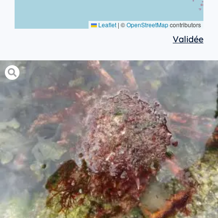
Leaflet
|
©
OpenStreetMap
contributors
Validée