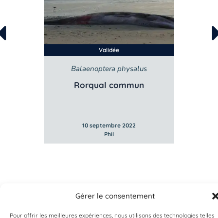
Validée
Balaenoptera physalus
B
e
Rorqual commun
10 septembre 2022
Phil
Gérer le consentement
Pour offrir les meilleures expériences, nous utilisons des technologies telles