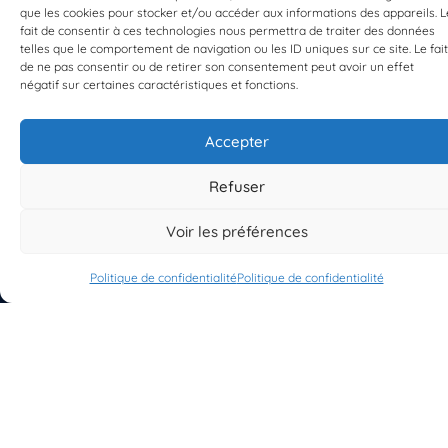
que les cookies pour stocker et/ou accéder aux informations des appareils. L
fait de consentir à ces technologies nous permettra de traiter des données
telles que le comportement de navigation ou les ID uniques sur ce site. Le fait
EST UN PROGRAMME DE  
de ne pas consentir ou de retirer son consentement peut avoir un effet
négatif sur certaines caractéristiques et fonctions.
Accepter
Refuser
S'INSCRIRE À LA NEWSLETTER
PLANÈTE MER
Voir les préférences
Politique de confidentialité
Politique de confidentialité
À propos de Planète Mer
À propos de BioLit
Vos données d'observation
Ressources