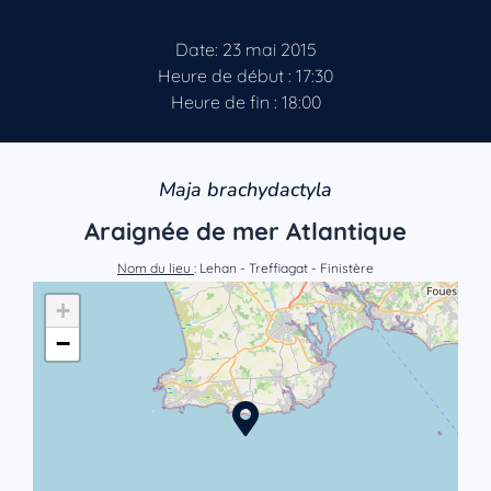
Date: 23 mai 2015
Heure de début : 17:30
Heure de fin : 18:00
Maja brachydactyla
Araignée de mer Atlantique
Nom du lieu
: Lehan - Treffiagat - Finistère
+
−