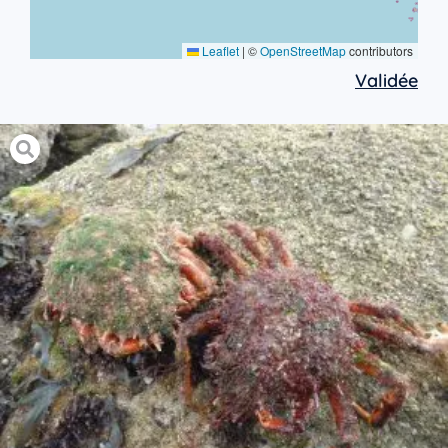
Leaflet
|
©
OpenStreetMap
contributors
Validée