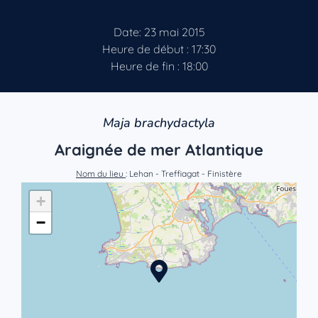
Date: 23 mai 2015
Heure de début : 17:30
Heure de fin : 18:00
Maja brachydactyla
Araignée de mer Atlantique
Nom du lieu
: Lehan - Treffiagat - Finistère
+
−