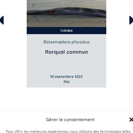
Validée
Balaenoptera physalus
B
e
Rorqual commun
10 septembre 2022
Phil
Gérer le consentement
Pour offrir les meilleures expériences, nous utilisons des technologies telles