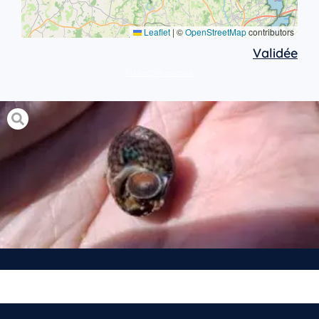
Leaflet
|
©
OpenStreetMap
contributors
Validée
Protocole avancé