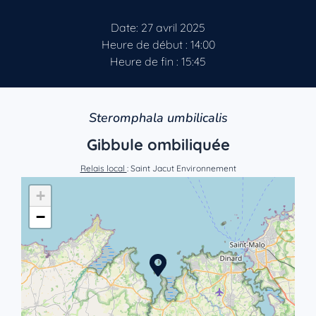
Date: 27 avril 2025
Heure de début : 14:00
Heure de fin : 15:45
Steromphala umbilicalis
Gibbule ombiliquée
Relais local
: Saint Jacut Environnement
+
−