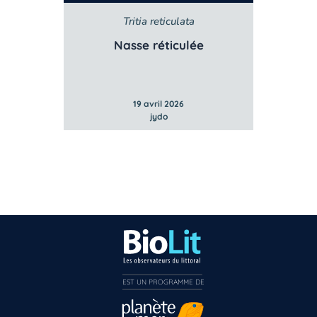
lis
Tritia reticulata
S
ée
Nasse réticulée
G
19 avril 2026
jydo
EST UN PROGRAMME DE  