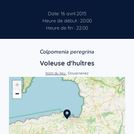
Date: 16 avril 2015
Heure de début : 20:00
Heure de fin : 22:00
Colpomenia peregrina
Voleuse d'huîtres
Nom du lieu
: Douarnenez
+
−