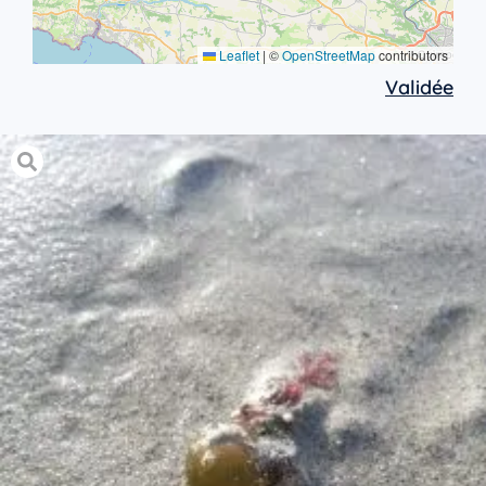
Leaflet
|
©
OpenStreetMap
contributors
Validée