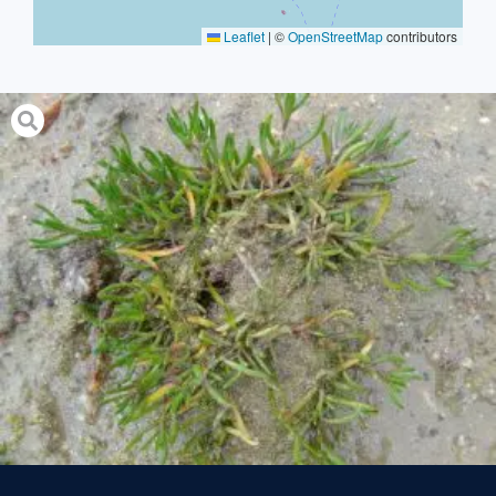
Leaflet
|
©
OpenStreetMap
contributors