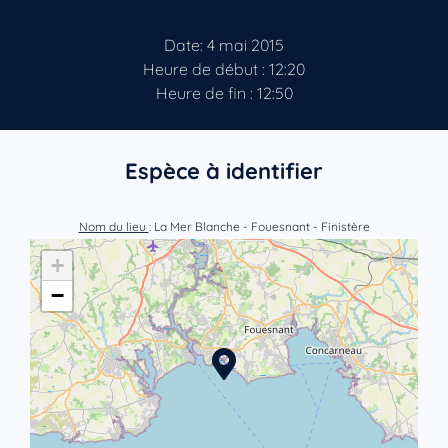
Date: 4 mai 2015
Heure de début : 12:20
Heure de fin : 12:50
Espèce à identifier
Nom du lieu
: La Mer Blanche - Fouesnant - Finistère
+
−