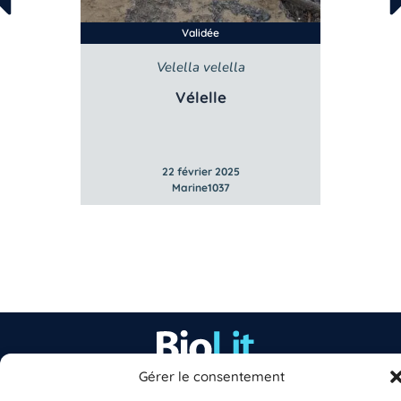
Validée
Velella velella
ris
Vélelle
Ou
22 février 2025
Marine1037
Gérer le consentement
EST UN PROGRAMME DE  