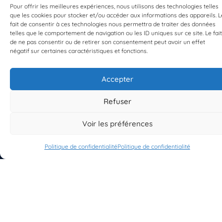
Pour offrir les meilleures expériences, nous utilisons des technologies telles
que les cookies pour stocker et/ou accéder aux informations des appareils. L
fait de consentir à ces technologies nous permettra de traiter des données
telles que le comportement de navigation ou les ID uniques sur ce site. Le fait
de ne pas consentir ou de retirer son consentement peut avoir un effet
négatif sur certaines caractéristiques et fonctions.
S'INSCRIRE À LA NEWSLETTER
Accepter
PLANÈTE MER
Refuser
Voir les préférences
Politique de confidentialité
Politique de confidentialité
À propos de Planète Mer
À propos de BioLit
Vos données d'observation
Ressources
Résultats du programme
Contacts
Mentions légales