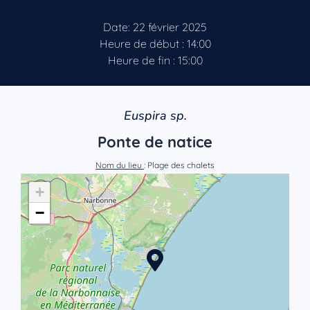
Date: 22 février 2025
Heure de début : 14:00
Heure de fin : 15:00
Euspira sp.
Ponte de natice
Nom du lieu
: Plage des chalets
+
−