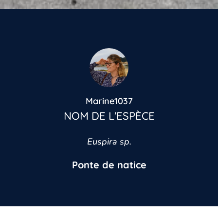
Marine1037
NOM DE L'ESPÈCE
Vous n’êtes pas encore inscrit à Biolit ?
Euspira sp.
Inscrivez-vous dès maintenant
Ponte de natice