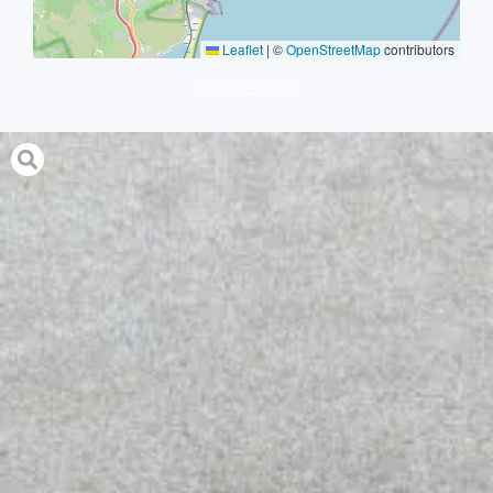
Leaflet
|
©
OpenStreetMap
contributors
protocole simple