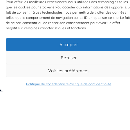
Pour offrir les meilleures expériences, nous utilisons des technologies telles
que les cookies pour stocker et/ou accéder aux informations des appareils. L
fait de consentir à ces technologies nous permettra de traiter des données
EST UN PROGRAMME DE  
telles que le comportement de navigation ou les ID uniques sur ce site. Le fait
de ne pas consentir ou de retirer son consentement peut avoir un effet
négatif sur certaines caractéristiques et fonctions.
Accepter
Refuser
S'INSCRIRE À LA NEWSLETTER
PLANÈTE MER
Voir les préférences
Politique de confidentialité
Politique de confidentialité
À propos de Planète Mer
À propos de BioLit
Vos données d'observation
Ressources
Résultats du programme