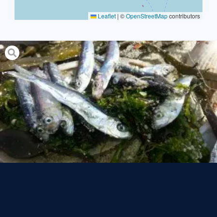
Leaflet
|
©
OpenStreetMap
contributors