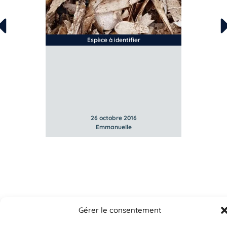
Espèce à identifier
na
s
Pav
26 octobre 2016
Emmanuelle
Gérer le consentement