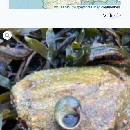
Leaflet
|
©
OpenStreetMap
contributors
Validée