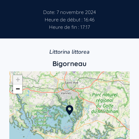
Date: 7 novembre 2024
Heure de début : 16:46
Heure de fin : 17:17
Littorina littorea
Bigorneau
+
−