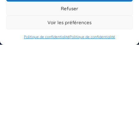
Refuser
EST UN PROGRAMME DE  
Voir les préférences
Politique de confidentialité
Politique de confidentialité
S'INSCRIRE À LA NEWSLETTER
PLANÈTE MER
À propos de Planète Mer
À propos de BioLit
Vos données d'observation
Ressources
Résultats du programme