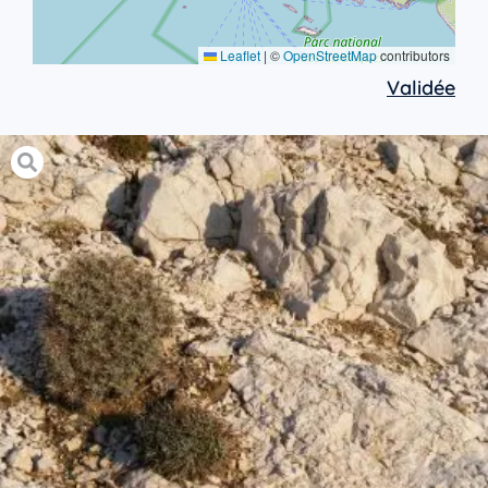
Leaflet
|
©
OpenStreetMap
contributors
Validée