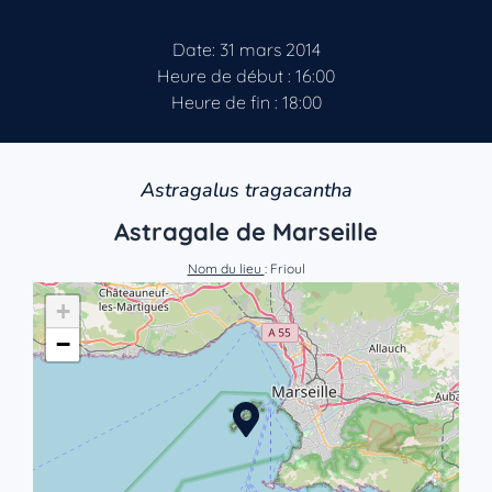
Date: 31 mars 2014
Heure de début : 16:00
Heure de fin : 18:00
Astragalus tragacantha
Astragale de Marseille
Nom du lieu
: Frioul
+
−