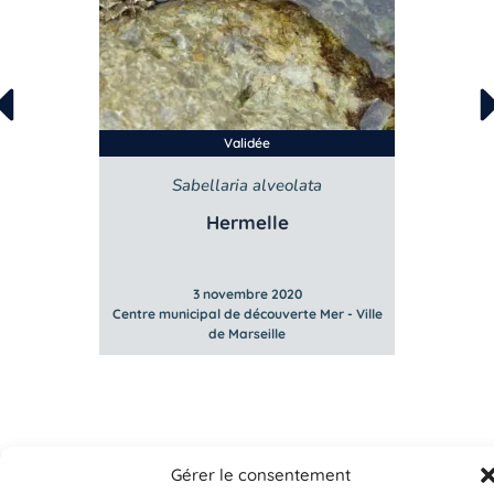
Validée
Sabellaria alveolata
Hermelle
3 novembre 2020
Mer - Ville
Centre municipal de découverte Mer - Ville
Centre mun
de Marseille
Gérer le consentement