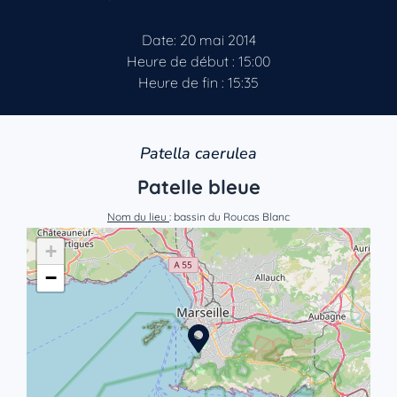
Date: 20 mai 2014
Heure de début : 15:00
Heure de fin : 15:35
Patella caerulea
Patelle bleue
Nom du lieu
: bassin du Roucas Blanc
+
−