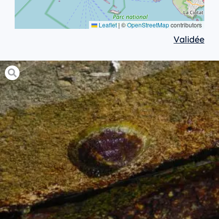
Leaflet
|
©
OpenStreetMap
contributors
Validée