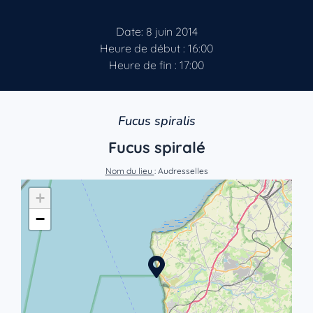
Date: 8 juin 2014
Heure de début : 16:00
Heure de fin : 17:00
Fucus spiralis
Fucus spiralé
Nom du lieu
: Audresselles
+
−