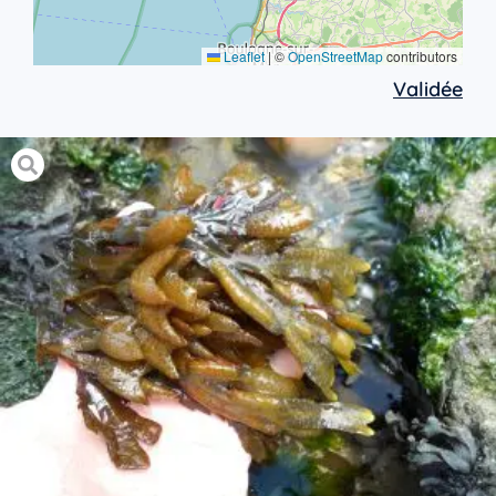
Leaflet
|
©
OpenStreetMap
contributors
Validée