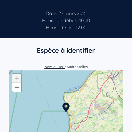
Date: 27 mars 2015
Heure de début : 10:00
Heure de fin : 12:00
Espèce à identifier
Nom du lieu
: Audresselles
+
−