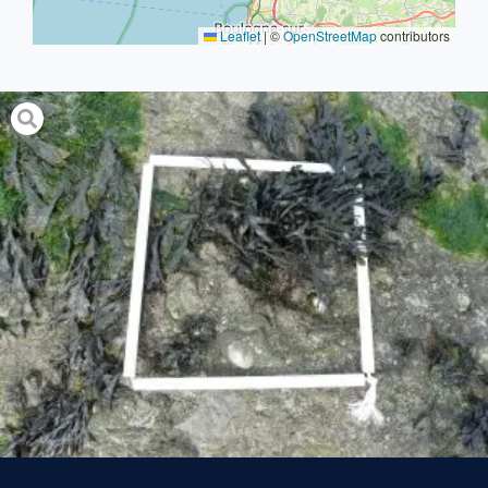
Leaflet
|
©
OpenStreetMap
contributors