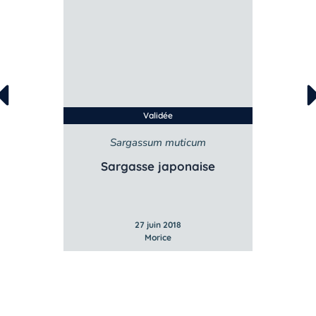
Validée
s
Sargassum muticum
ur
Sargasse japonaise
27 juin 2018
Morice