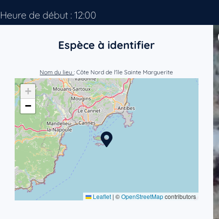
Heure de début : 12:00
Espèce à identifier
Nom du lieu
: Côte Nord de l'île Sainte Marguerite
+
−
Leaflet
|
©
OpenStreetMap
contributors