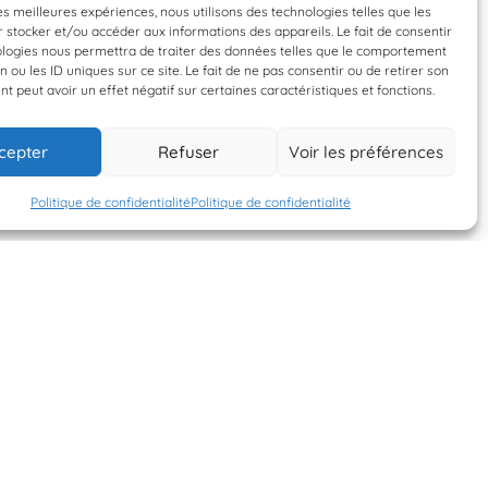
les meilleures expériences, nous utilisons des technologies telles que les
 stocker et/ou accéder aux informations des appareils. Le fait de consentir
ologies nous permettra de traiter des données telles que le comportement
n ou les ID uniques sur ce site. Le fait de ne pas consentir ou de retirer son
 peut avoir un effet négatif sur certaines caractéristiques et fonctions.
1 février 2024
1 février 2024
cepter
Refuser
Voir les préférences
CP Grotte Rolland
CP Grotte Rolland
Politique de confidentialité
Politique de confidentialité
S'INSCRIRE À LA
NEWSLETTER
PLANÈTE MER