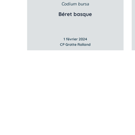
Codium bursa
Béret basque
1 février 2024
CP Grotte Rolland
À propos de
À propos de 
Vos données 
EST UN PROGRAMME DE  