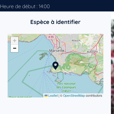
Heure de début : 14:00
Espèce à identifier
+
−
Leaflet
|
©
OpenStreetMap
contributors