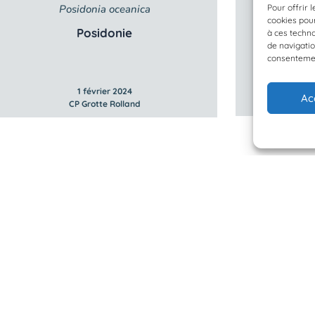
Posidonia oceanica
Pour offrir 
cookies pour
Posidonie
à ces techn
de navigatio
consentement
1 février 2024
Ac
CP Grotte Rolland
 Planète Mer
Mentions légales
BioLit
Politique de confidentialité
d'observation
© 2023/2025 Planète Mer