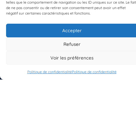
telles que le comportement de navigation ou les ID uniques sur ce site. Le fait
EST UN PROGRAMME DE  
de ne pas consentir ou de retirer son consentement peut avoir un effet
négatif sur certaines caractéristiques et fonctions.
Accepter
Refuser
S'INSCRIRE À LA NEWSLETTER
Voir les préférences
PLANÈTE MER
Politique de confidentialité
Politique de confidentialité
À propos de Planète Mer
À propos de BioLit
Vos données d'observation
Ressources
Résultats du programme
Contacts