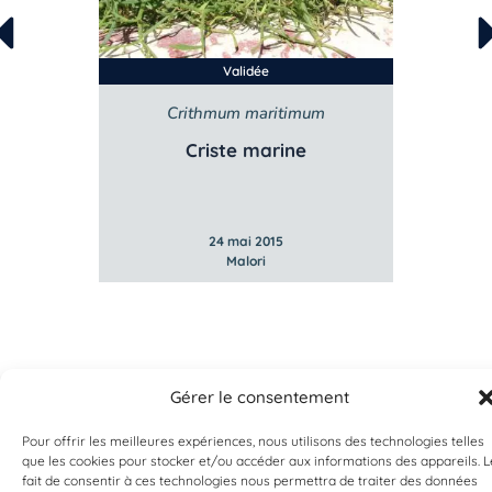
Validée
a
Crithmum maritimum
Criste marine
24 mai 2015
Malori
Gérer le consentement
Pour offrir les meilleures expériences, nous utilisons des technologies telles
que les cookies pour stocker et/ou accéder aux informations des appareils. L
fait de consentir à ces technologies nous permettra de traiter des données