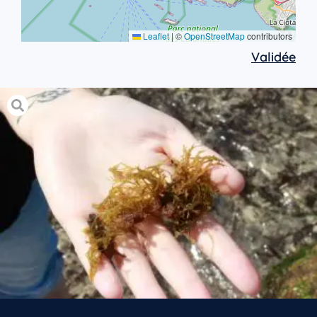
Leaflet
|
©
OpenStreetMap
contributors
Validée