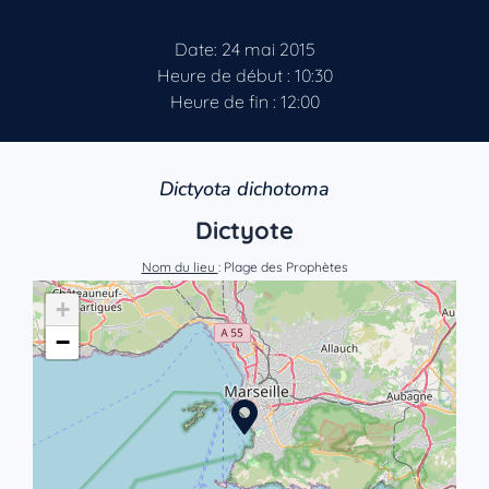
Date: 24 mai 2015
Heure de début : 10:30
Heure de fin : 12:00
Dictyota dichotoma
Dictyote
Nom du lieu
: Plage des Prophètes
+
−