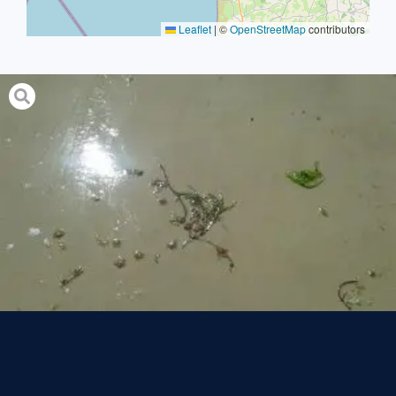
Leaflet
|
©
OpenStreetMap
contributors