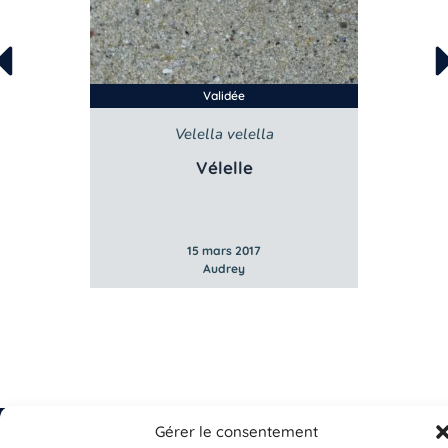
Validée
Velella velella
s
Vélelle
15 mars 2017
Audrey
Gérer le consentement