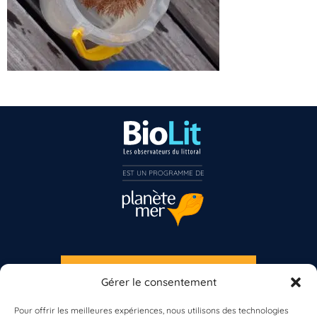
EST UN PROGRAMME DE  
Vous n’êtes pas encore inscrit à Biolit ?
Inscrivez-vous dès maintenant
S'INSCRIRE À LA NEWSLETTER
Gérer le consentement
PLANÈTE MER
Pour offrir les meilleures expériences, nous utilisons des technologies