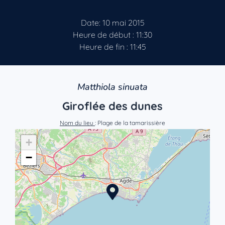
Date: 10 mai 2015
Heure de début : 11:30
Heure de fin : 11:45
Matthiola sinuata
Giroflée des dunes
Nom du lieu
: Plage de la tamarissière
+
−