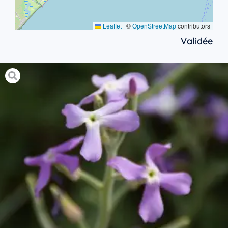
Leaflet
|
©
OpenStreetMap
contributors
Validée