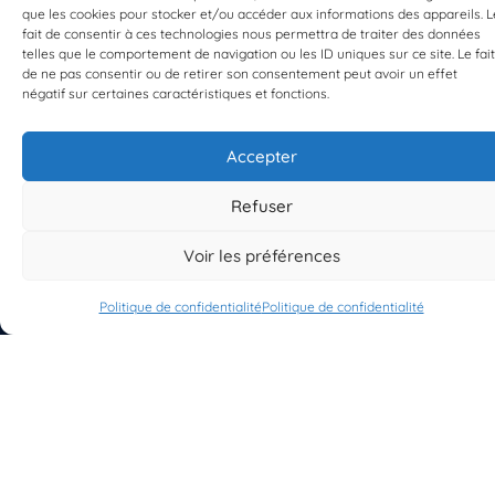
que les cookies pour stocker et/ou accéder aux informations des appareils. L
fait de consentir à ces technologies nous permettra de traiter des données
telles que le comportement de navigation ou les ID uniques sur ce site. Le fait
EST UN PROGRAMME DE  
de ne pas consentir ou de retirer son consentement peut avoir un effet
négatif sur certaines caractéristiques et fonctions.
Accepter
Refuser
S'INSCRIRE À LA NEWSLETTER
PLANÈTE MER
Voir les préférences
Politique de confidentialité
Politique de confidentialité
À propos de Planète Mer
À propos de BioLit
Vos données d'observation
Ressources