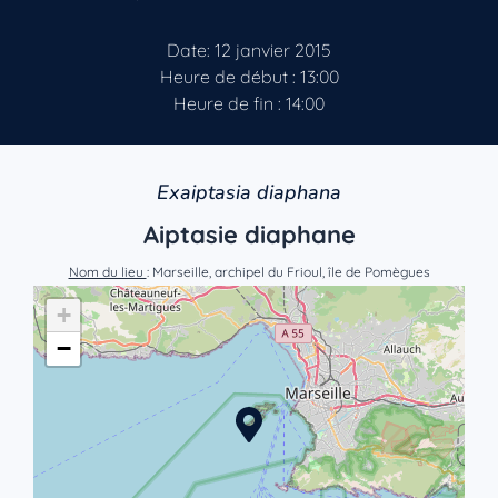
Date: 12 janvier 2015
Heure de début : 13:00
Heure de fin : 14:00
Exaiptasia diaphana
Aiptasie diaphane
Nom du lieu
: Marseille, archipel du Frioul, île de Pomègues
+
−