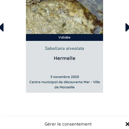
Validée
Sabellaria alveolata
Hermelle
3 novembre 2020
Mer - Ville
Centre municipal de découverte Mer - Ville
Centre mun
de Marseille
Gérer le consentement