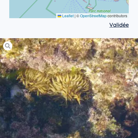
Leaflet
|
©
OpenStreetMap
contributors
Validée