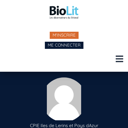
M'INSCRIRE
ME CONNECTER
CPIE Iles de Lerins et Pays dAzur