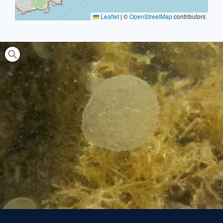
Leaflet
|
©
OpenStreetMap
contributors