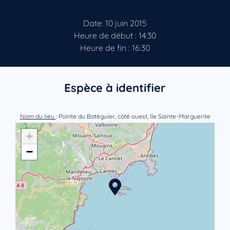
Date: 10 juin 2015
Heure de début : 14:30
Heure de fin : 16:30
Espèce à identifier
Nom du lieu
: Pointe du Batéguier, côté ouest, île Sainte-Marguerite
+
−