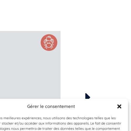
Gérer le consentement
Validée
Validée
les meilleures expériences, nous utilisons des technologies telles que les
rominius modestus
Carcinus maena
 stocker et/ou accéder aux informations des appareils. Le fait de consentir
ne croix de Malte
Crabe vert
ologies nous permettra de traiter des données telles que le comportement