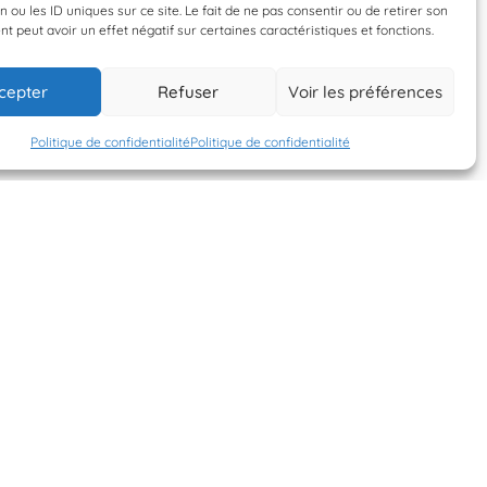
n ou les ID uniques sur ce site. Le fait de ne pas consentir ou de retirer son
 peut avoir un effet négatif sur certaines caractéristiques et fonctions.
11 septembre 2014
11 septembre 2014
cepter
Refuser
Voir les préférences
Cecile2706
Cecile2706
Politique de confidentialité
Politique de confidentialité
S'INSCRIRE À LA
NEWSLETTER
PLANÈTE MER