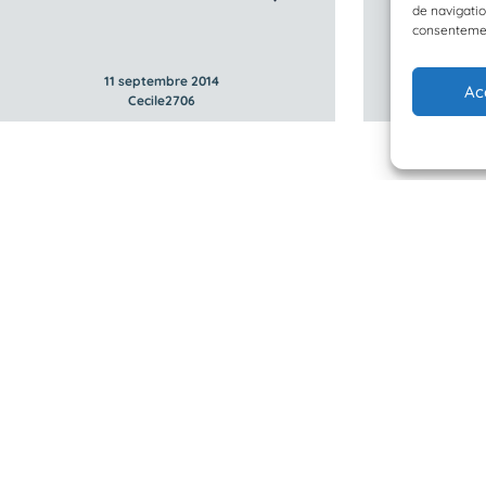
de navigatio
consentement
11 septembre 2014
Ac
Cecile2706
 Planète Mer
Mentions légales
BioLit
Politique de confidentialité
d'observation
© 2023/2025 Planète Mer
Développé par
HUPP
u programme