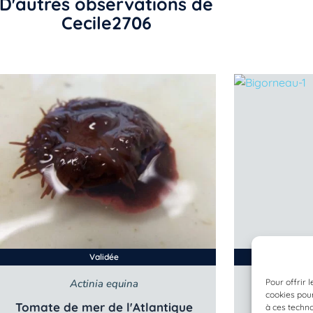
D'autres observations de
Cecile2706
Validée
Pour offrir 
Actinia equina
Aust
cookies pour
Tomate de mer de l'Atlantique
Bala
à ces techn