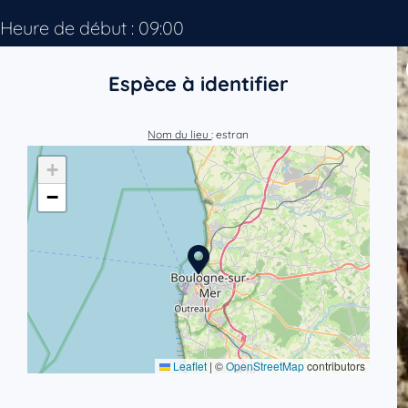
Heure de début : 09:00
Espèce à identifier
Nom du lieu
: estran
+
−
Leaflet
|
©
OpenStreetMap
contributors