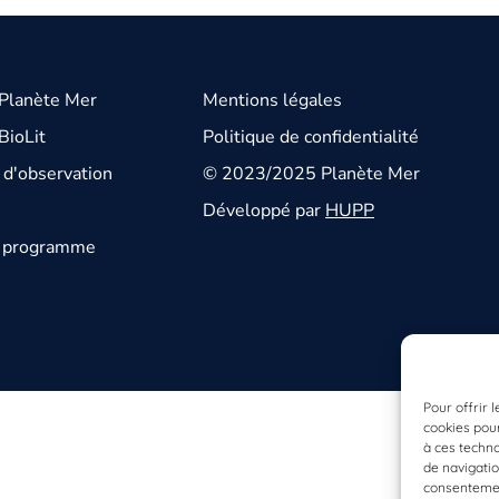
 Planète Mer
Mentions légales
BioLit
Politique de confidentialité
d'observation
© 2023/2025 Planète Mer
Développé par
HUPP
u programme
Pour offrir 
cookies pour
à ces techn
de navigatio
consentement