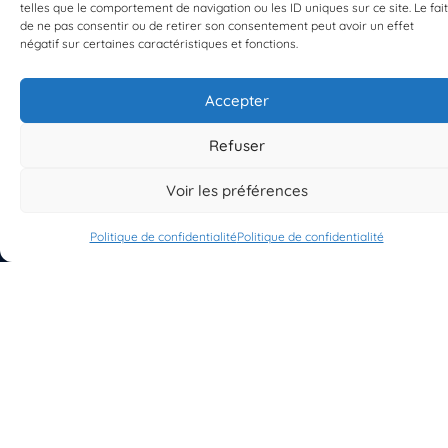
telles que le comportement de navigation ou les ID uniques sur ce site. Le fait
de ne pas consentir ou de retirer son consentement peut avoir un effet
EST UN PROGRAMME DE  
négatif sur certaines caractéristiques et fonctions.
Accepter
Refuser
S'INSCRIRE À LA NEWSLETTER
Voir les préférences
PLANÈTE MER
Politique de confidentialité
Politique de confidentialité
À propos de Planète Mer
À propos de BioLit
Vos données d'observation
Ressources
Résultats du programme