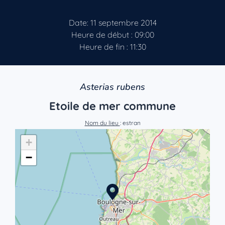
Date: 11 septembre 2014
Heure de début : 09:00
Heure de fin : 11:30
Asterias rubens
Etoile de mer commune
Nom du lieu
: estran
+
−