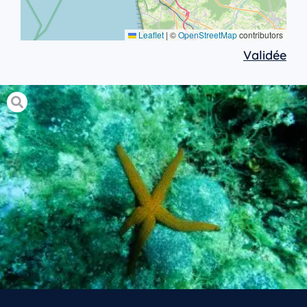
Leaflet
|
©
OpenStreetMap
contributors
Validée