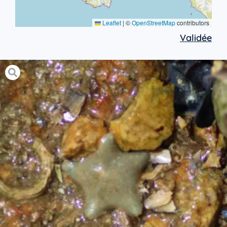
Leaflet
|
©
OpenStreetMap
contributors
Validée