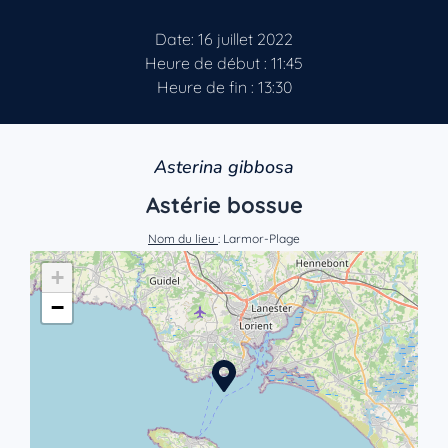
Date: 16 juillet 2022
Heure de début : 11:45
Heure de fin : 13:30
Asterina gibbosa
Astérie bossue
Nom du lieu
: Larmor-Plage
+
−