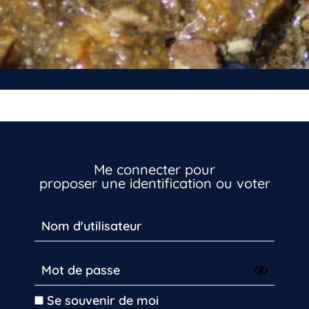
Vous n’êtes pas encore inscrit à Biolit ?
Me connecter pour
proposer une identification ou voter
Inscrivez-vous dès maintenant
Se souvenir de moi