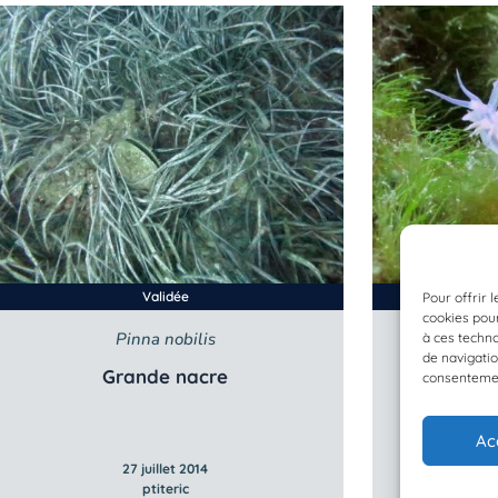
Validée
Pour offrir 
cookies pour
Pinna nobilis
F
à ces techn
de navigatio
Grande nacre
Fl
consentement
Ac
27 juillet 2014
ptiteric