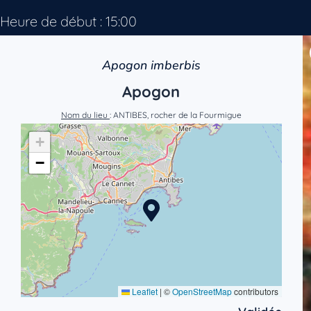
Heure de début : 15:00
Apogon imberbis
Apogon
Nom du lieu
: ANTIBES, rocher de la Fourmigue
+
−
Leaflet
|
©
OpenStreetMap
contributors