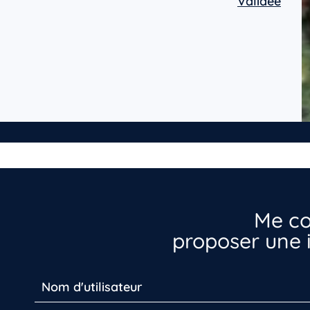
Validée
Me co
proposer une i