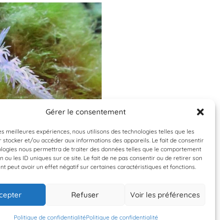
Gérer le consentement
Validée
Validée
les meilleures expériences, nous utilisons des technologies telles que les
 stocker et/ou accéder aux informations des appareils. Le fait de consentir
labellina affinis
Diplodus vulgari
ologies nous permettra de traiter des données telles que le comportement
n ou les ID uniques sur ce site. Le fait de ne pas consentir ou de retirer son
abelline mauve
Sar à tête noi
 peut avoir un effet négatif sur certaines caractéristiques et fonctions.
cepter
Refuser
Voir les préférences
27 juillet 2014
27 juillet 2014
ptiteric
ptiteric
Politique de confidentialité
Politique de confidentialité