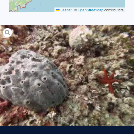
Leaflet
|
©
OpenStreetMap
contributors