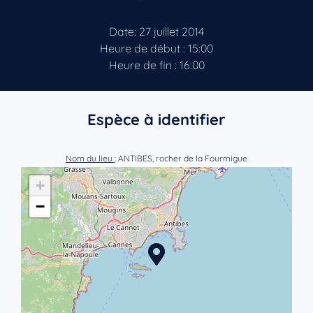
Date: 27 juillet 2014
Heure de début : 15:00
Heure de fin : 16:00
Espèce à identifier
Nom du lieu
: ANTIBES, rocher de la Fourmigue
+
−