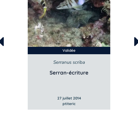
Validée
ata
Serranus scriba
ne
Serran-écriture
27 juillet 2014
ptiteric