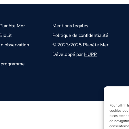
 Planète Mer
Mentions légales
BioLit
Politique de confidentialité
d'observation
© 2023/2025 Planète Mer
Développé par
HUPP
u programme
Pour offrir 
cookies pour
à ces techn
de navigatio
consentement