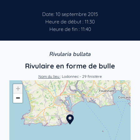
Date: 10 septembre 2015
Heure de début : 11:30
Heure de fin : 11:40
Rivularia bullata
Rivulaire en forme de bulle
Nom du lieu
: Lodonnec - 29 finistère
+
−