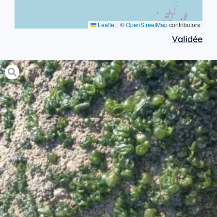
Leaflet
|
©
OpenStreetMap
contributors
Validée