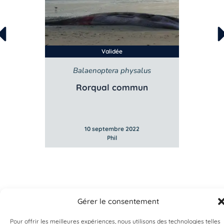
Validée
Balaenoptera physalus
B
e
Rorqual commun
10 septembre 2022
Phil
Gérer le consentement
Pour offrir les meilleures expériences, nous utilisons des technologies telles