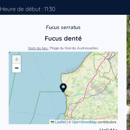
Heure de début : 11:30
Fucus serratus
Fucus denté
Nom du lieu
: Plage du Noirda, Audresselles
+
−
Leaflet
|
©
OpenStreetMap
contributors