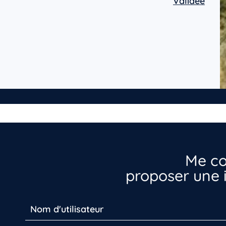
Validée
Me co
proposer une i