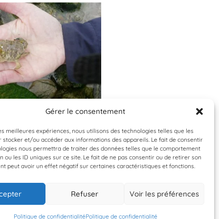
Gérer le consentement
Validée
Validée
les meilleures expériences, nous utilisons des technologies telles que les
 stocker et/ou accéder aux informations des appareils. Le fait de consentir
arcinus maenas
Nucella lapillus
ologies nous permettra de traiter des données telles que le comportement
n ou les ID uniques sur ce site. Le fait de ne pas consentir ou de retirer son
Crabe vert
Pourpre petite pi
 peut avoir un effet négatif sur certaines caractéristiques et fonctions.
cepter
Refuser
Voir les préférences
5 juillet 2016
5 juillet 2016
NAUSICAA
NAUSICAA
Politique de confidentialité
Politique de confidentialité