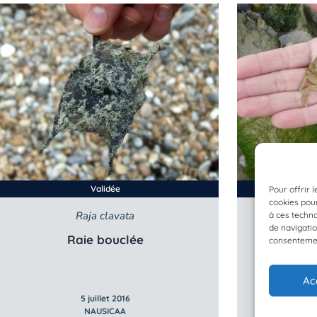
Validée
Pour offrir 
cookies pour
Raja clavata
C
à ces techn
de navigatio
Raie bouclée
consentement
Ac
5 juillet 2016
NAUSICAA