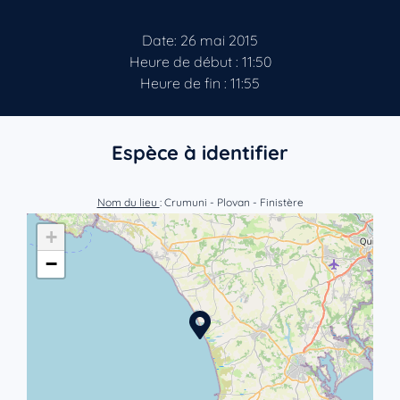
Date: 26 mai 2015
Heure de début : 11:50
Heure de fin : 11:55
Espèce à identifier
Nom du lieu
: Crumuni - Plovan - Finistère
+
−