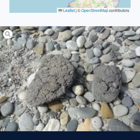
Leaflet
|
©
OpenStreetMap
contributors