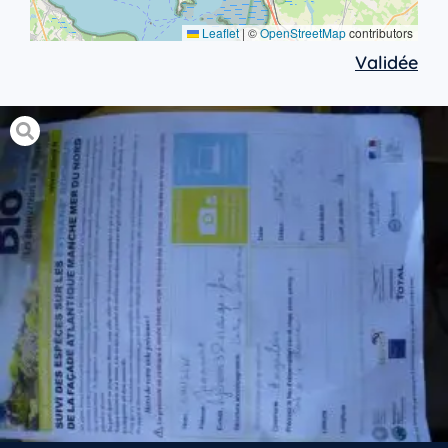
Leaflet
|
©
OpenStreetMap
contributors
Validée