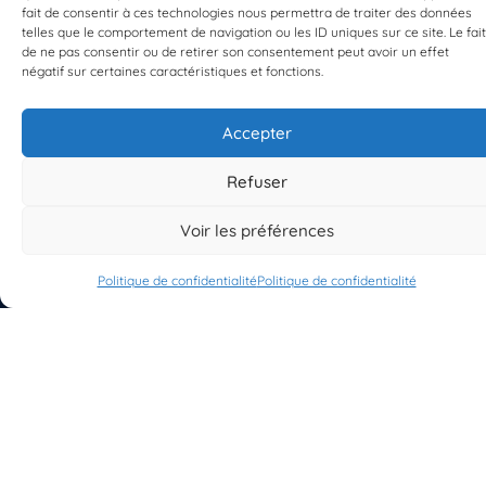
fait de consentir à ces technologies nous permettra de traiter des données
telles que le comportement de navigation ou les ID uniques sur ce site. Le fait
EST UN PROGRAMME DE  
de ne pas consentir ou de retirer son consentement peut avoir un effet
négatif sur certaines caractéristiques et fonctions.
Accepter
Refuser
S'INSCRIRE À LA NEWSLETTER
PLANÈTE MER
Voir les préférences
Politique de confidentialité
Politique de confidentialité
À propos de Planète Mer
À propos de BioLit
Vos données d'observation
Ressources
Résultats du programme