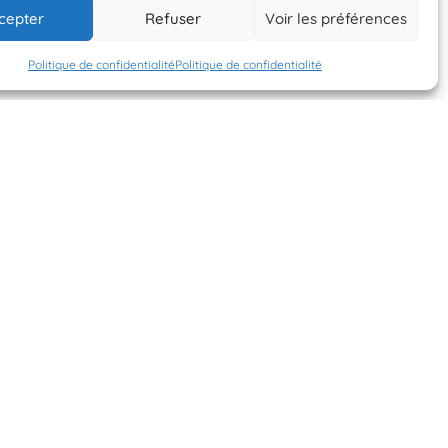
21 mai 2015
21 mai 2015
cepter
Refuser
Voir les préférences
ugomad
ugomad
Politique de confidentialité
Politique de confidentialité
S'INSCRIRE À LA
NEWSLETTER
PLANÈTE MER