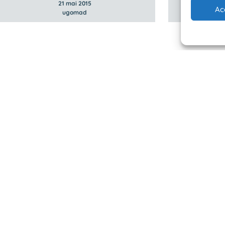
21 mai 2015
Ac
ugomad
 Planète Mer
Mentions légales
BioLit
Politique de confidentialité
d'observation
© 2023/2025 Planète Mer
Développé par
HUPP
u programme