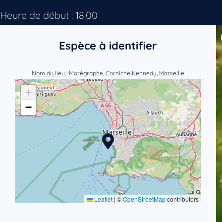
Heure de début : 18:00
Espèce à identifier
Nom du lieu
: Marégraphe, Corniche Kennedy, Marseille
+
−
Leaflet
|
©
OpenStreetMap
contributors